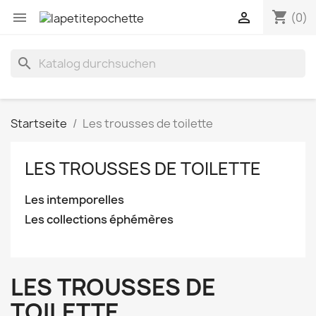
shopping_cart


(0)
search
Startseite
Les trousses de toilette
LES TROUSSES DE TOILETTE
Les intemporelles
Les collections éphémères
LES TROUSSES DE
TOILETTE