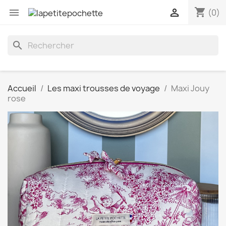
shopping_cart


(0)
search
Accueil
Les maxi trousses de voyage
Maxi Jouy
rose