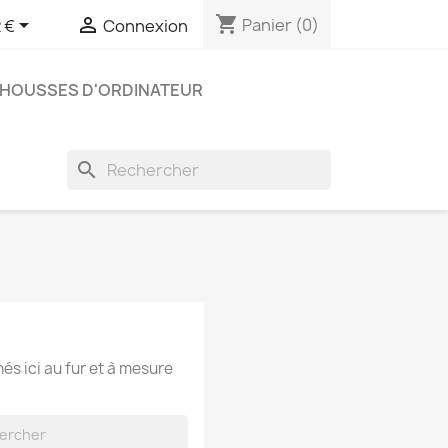
shopping_cart


Panier
(0)
 €
Connexion
 HOUSSES D'ORDINATEUR
search
hés ici au fur et à mesure