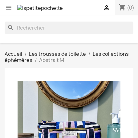
shopping_cart


(0)
search
Accueil
Les trousses de toilette
Les collections
éphémères
Abstrait M