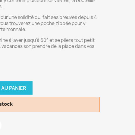
 y contenir plusieurs serviettes, la bouteille
 !
ur une solidité qui fait ses preuves depuis 4
r vous trouverez une poche zippée pour y
orte monnaie.
ne à laver jusqu'à 60° et se pliera tout petit
 vacances son prendre de la place dans vos
 AU PANIER
 stock